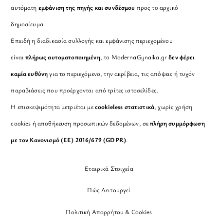
αυτόματη
εμφάνιση της πηγής και συνδέσμου
προς το αρχικό
δημοσίευμα.
Επειδή η διαδικασία συλλογής και εμφάνισης περιεχομένου
είναι
πλήρως αυτοματοποιημένη
, το ModernaGynaika.gr
δεν φέρει
καμία ευθύνη
για το περιεχόμενο, την ακρίβεια, τις απόψεις ή τυχόν
παραβιάσεις που προέρχονται από τρίτες ιστοσελίδες.
Η επισκεψιμότητα μετριέται με
cookieless στατιστικά
, χωρίς χρήση
cookies ή αποθήκευση προσωπικών δεδομένων, σε
πλήρη συμμόρφωση
με τον Κανονισμό (ΕΕ) 2016/679 (GDPR)
.
Εταιρικά Στοιχεία
Πώς Λειτουργεί
Πολιτική Απορρήτου & Cookies