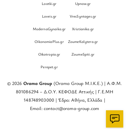
Loatki.gr
Upnow.gr
Loveis.gr
VresSyntages.gr
ModernaGynaika.gr
Xristianika.gr
OikonomiaPlus.gr
ZoumeKalytera.gr
Oikotropia.gr
ZoumeSpiti.gr
Perepet.gr
© 2026
Orama Group
(Orama Group Μ.Ι.Κ.Ε.) | Α.Φ.Μ.
801086294 – Δ.Ο.Υ. ΚΕΦΟΔΕ Αττικής | Γ.Ε.ΜΗ
148748903000 | Έδρα: Αθήνα, Ελλάδα |
Email: contact@orama-group.com