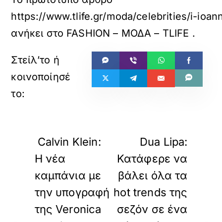
https://www.tlife.gr/moda/celebrities/i-io
ανήκει στο
FASHION – ΜΟΔΑ – TLIFE
.
«
»
ΠΡΟΗΓΟΥΜΕΝΟ
ΕΠΟΜΕΝΟ
Calvin Klein:
Dua Lipa:
Η νέα
Κατάφερε να
καμπάνια με
βάλει όλα τα
την υπογραφή
hot trends της
της Veronica
σεζόν σε ένα