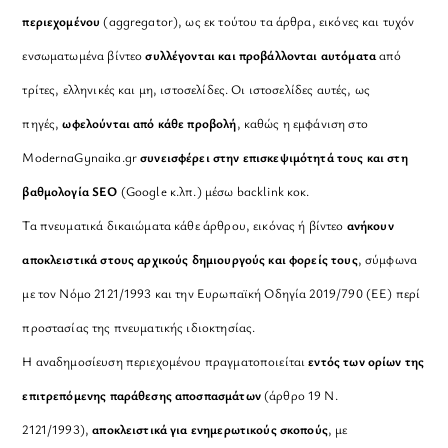
περιεχομένου
(aggregator), ως εκ τούτου τα άρθρα, εικόνες και τυχόν
ενσωματωμένα βίντεο
συλλέγονται και προβάλλονται αυτόματα
από
τρίτες, ελληνικές και μη, ιστοσελίδες. Οι ιστοσελίδες αυτές, ως
πηγές,
ωφελούνται από κάθε προβολή
, καθώς η εμφάνιση στο
ModernaGynaika.gr
συνεισφέρει στην επισκεψιμότητά τους και στη
βαθμολογία SEO
(Google κ.λπ.) μέσω backlink κοκ.
Τα πνευματικά δικαιώματα κάθε άρθρου, εικόνας ή βίντεο
ανήκουν
αποκλειστικά στους αρχικούς δημιουργούς και φορείς τους
, σύμφωνα
με τον Νόμο 2121/1993 και την Ευρωπαϊκή Οδηγία 2019/790 (ΕΕ) περί
προστασίας της πνευματικής ιδιοκτησίας.
Η αναδημοσίευση περιεχομένου πραγματοποιείται
εντός των ορίων της
επιτρεπόμενης παράθεσης αποσπασμάτων
(άρθρο 19 Ν.
2121/1993),
αποκλειστικά για ενημερωτικούς σκοπούς
, με