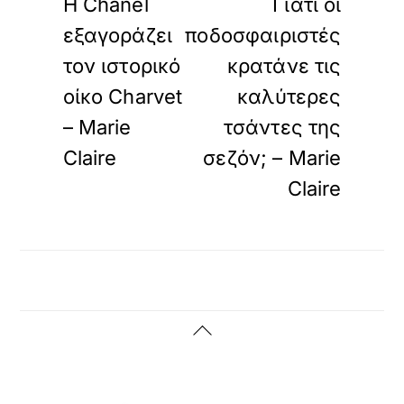
Η Chanel
Γιατί οι
εξαγοράζει
ποδοσφαιριστές
τον ιστορικό
κρατάνε τις
οίκο Charvet
καλύτερες
– Marie
τσάντες της
Claire
σεζόν; – Marie
Claire
Back
To
Top