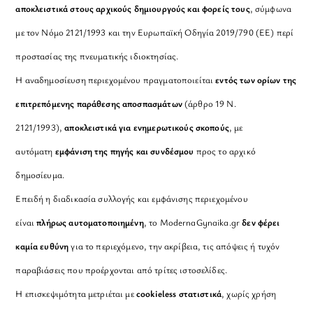
αποκλειστικά στους αρχικούς δημιουργούς και φορείς τους
, σύμφωνα
με τον Νόμο 2121/1993 και την Ευρωπαϊκή Οδηγία 2019/790 (ΕΕ) περί
προστασίας της πνευματικής ιδιοκτησίας.
Η αναδημοσίευση περιεχομένου πραγματοποιείται
εντός των ορίων της
επιτρεπόμενης παράθεσης αποσπασμάτων
(άρθρο 19 Ν.
2121/1993),
αποκλειστικά για ενημερωτικούς σκοπούς
, με
αυτόματη
εμφάνιση της πηγής και συνδέσμου
προς το αρχικό
δημοσίευμα.
Επειδή η διαδικασία συλλογής και εμφάνισης περιεχομένου
είναι
πλήρως αυτοματοποιημένη
, το ModernaGynaika.gr
δεν φέρει
καμία ευθύνη
για το περιεχόμενο, την ακρίβεια, τις απόψεις ή τυχόν
παραβιάσεις που προέρχονται από τρίτες ιστοσελίδες.
Η επισκεψιμότητα μετριέται με
cookieless στατιστικά
, χωρίς χρήση