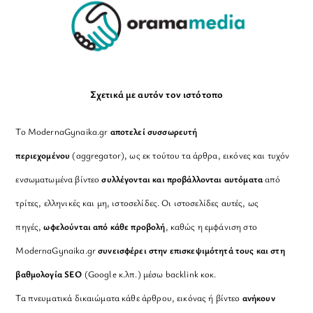
Σχετικά με αυτόν τον ιστότοπο
Το ModernaGynaika.gr
αποτελεί συσσωρευτή
περιεχομένου
(aggregator), ως εκ τούτου τα άρθρα, εικόνες και τυχόν
ενσωματωμένα βίντεο
συλλέγονται και προβάλλονται αυτόματα
από
τρίτες, ελληνικές και μη, ιστοσελίδες. Οι ιστοσελίδες αυτές, ως
πηγές,
ωφελούνται από κάθε προβολή
, καθώς η εμφάνιση στο
ModernaGynaika.gr
συνεισφέρει στην επισκεψιμότητά τους και στη
βαθμολογία SEO
(Google κ.λπ.) μέσω backlink κοκ.
Τα πνευματικά δικαιώματα κάθε άρθρου, εικόνας ή βίντεο
ανήκουν