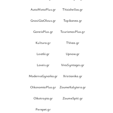
AutoMotoPlus.gr
Thisishellas.gr
GnosiGiaOlous.gr
Topikanea.gr
GoneisPlus.gr
TourismosPlus.gr
Kultura.gr
TVnea.gr
Loatki.gr
Upnow.gr
Loveis.gr
VresSyntages.gr
ModernaGynaika.gr
Xristianika.gr
OikonomiaPlus.gr
ZoumeKalytera.gr
Oikotropia.gr
ZoumeSpiti.gr
Perepet.gr