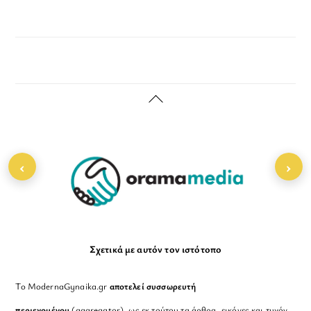
Back
To
Top
‹
›
Σχετικά με αυτόν τον ιστότοπο
Το ModernaGynaika.gr
αποτελεί συσσωρευτή
περιεχομένου
(aggregator), ως εκ τούτου τα άρθρα, εικόνες και τυχόν