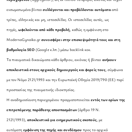
ενσωματωμένα βίντεο
συλλέγονται και προβάλλονται αυτόματα
από
τρίτες, ελληνικές και μη, ιστοσελίδες. Οι ιστοσελίδες αυτές, ως
πηγές,
ωφελούνται από κάθε προβολή
, καθώς η εμφάνιση στο
ModernaGynaika.gr
συνεισφέρει στην επισκεψιμότητά τους και στη
βαθμολογία SEO
(Google κ.λπ.) μέσω backlink κοκ.
Τα πνευματικά δικαιώματα κάθε άρθρου, εικόνας ή βίντεο
ανήκουν
αποκλειστικά στους αρχικούς δημιουργούς και φορείς τους
, σύμφωνα
με τον Νόμο 2121/1993 και την Ευρωπαϊκή Οδηγία 2019/790 (ΕΕ) περί
προστασίας της πνευματικής ιδιοκτησίας.
Η αναδημοσίευση περιεχομένου πραγματοποιείται
εντός των ορίων της
επιτρεπόμενης παράθεσης αποσπασμάτων
(άρθρο 19 Ν.
2121/1993),
αποκλειστικά για ενημερωτικούς σκοπούς
, με
αυτόματη
εμφάνιση της πηγής και συνδέσμου
προς το αρχικό