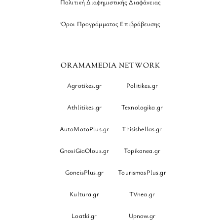
Πολιτική Διαφημιστικής Διαφάνειας
Όροι Προγράμματος Επιβράβευσης
ORAMAMEDIA NETWORK
Agrotikes.gr
Politikes.gr
Athlitikes.gr
Texnologika.gr
AutoMotoPlus.gr
Thisishellas.gr
GnosiGiaOlous.gr
Topikanea.gr
GoneisPlus.gr
TourismosPlus.gr
Kultura.gr
TVnea.gr
Loatki.gr
Upnow.gr