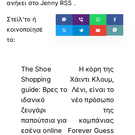
ανήκει στο
Jenny RSS
.
«
»
ΠΡΟΗΓΟΥΜΕΝΟ
ΕΠΟΜΕΝΟ
The Shoe
Η κόρη της
Shopping
Χάιντι Κλουμ,
guide: Βρες το
Λένι, είναι το
ιδανικό
νέο πρόσωπο
ζευγάρι
της
παπούτσια για
καμπάνιας
εσένα online
Forever Guess