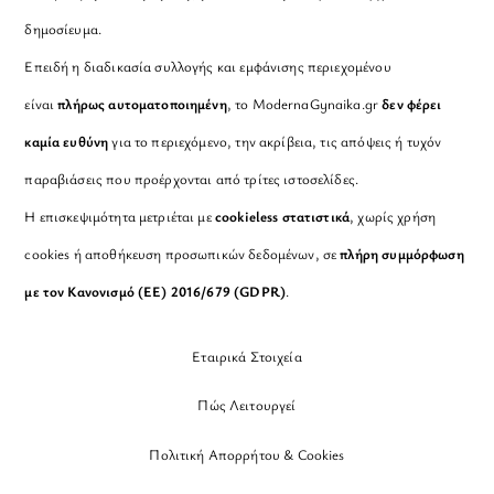
δημοσίευμα.
Επειδή η διαδικασία συλλογής και εμφάνισης περιεχομένου
είναι
πλήρως αυτοματοποιημένη
, το ModernaGynaika.gr
δεν φέρει
καμία ευθύνη
για το περιεχόμενο, την ακρίβεια, τις απόψεις ή τυχόν
παραβιάσεις που προέρχονται από τρίτες ιστοσελίδες.
Η επισκεψιμότητα μετριέται με
cookieless στατιστικά
, χωρίς χρήση
cookies ή αποθήκευση προσωπικών δεδομένων, σε
πλήρη συμμόρφωση
με τον Κανονισμό (ΕΕ) 2016/679 (GDPR)
.
Εταιρικά Στοιχεία
Πώς Λειτουργεί
Πολιτική Απορρήτου & Cookies