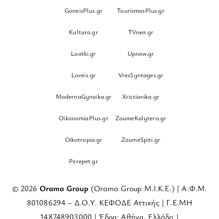
GoneisPlus.gr
TourismosPlus.gr
Kultura.gr
TVnea.gr
Loatki.gr
Upnow.gr
Loveis.gr
VresSyntages.gr
ModernaGynaika.gr
Xristianika.gr
OikonomiaPlus.gr
ZoumeKalytera.gr
Oikotropia.gr
ZoumeSpiti.gr
Perepet.gr
© 2026
Orama Group
(Orama Group Μ.Ι.Κ.Ε.) | Α.Φ.Μ.
801086294 – Δ.Ο.Υ. ΚΕΦΟΔΕ Αττικής | Γ.Ε.ΜΗ
148748903000 | Έδρα: Αθήνα, Ελλάδα |