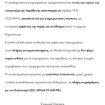
Η αναδημοσίευση περιεχομένου πραγματοποιείται
εντός των ορίων της
επιτρεπόμενης παράθεσης αποσπασμάτων
(άρθρο 19 Ν.
2121/1993),
αποκλειστικά για ενημερωτικούς σκοπούς
, με
αυτόματη
εμφάνιση της πηγής και συνδέσμου
προς το αρχικό
δημοσίευμα.
Επειδή η διαδικασία συλλογής και εμφάνισης περιεχομένου
είναι
πλήρως αυτοματοποιημένη
, το ModernaGynaika.gr
δεν φέρει
καμία ευθύνη
για το περιεχόμενο, την ακρίβεια, τις απόψεις ή τυχόν
παραβιάσεις που προέρχονται από τρίτες ιστοσελίδες.
Η επισκεψιμότητα μετριέται με
cookieless στατιστικά
, χωρίς χρήση
cookies ή αποθήκευση προσωπικών δεδομένων, σε
πλήρη συμμόρφωση
με τον Κανονισμό (ΕΕ) 2016/679 (GDPR)
.
Εταιρικά Στοιχεία