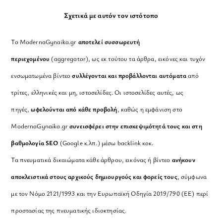
Σχετικά με αυτόν τον ιστότοπο
Το ModernaGynaika.gr
αποτελεί συσσωρευτή
περιεχομένου
(aggregator), ως εκ τούτου τα άρθρα, εικόνες και τυχόν
ενσωματωμένα βίντεο
συλλέγονται και προβάλλονται αυτόματα
από
τρίτες, ελληνικές και μη, ιστοσελίδες. Οι ιστοσελίδες αυτές, ως
πηγές,
ωφελούνται από κάθε προβολή
, καθώς η εμφάνιση στο
ModernaGynaika.gr
συνεισφέρει στην επισκεψιμότητά τους και στη
βαθμολογία SEO
(Google κ.λπ.) μέσω backlink κοκ.
Τα πνευματικά δικαιώματα κάθε άρθρου, εικόνας ή βίντεο
ανήκουν
αποκλειστικά στους αρχικούς δημιουργούς και φορείς τους
, σύμφωνα
με τον Νόμο 2121/1993 και την Ευρωπαϊκή Οδηγία 2019/790 (ΕΕ) περί
προστασίας της πνευματικής ιδιοκτησίας.