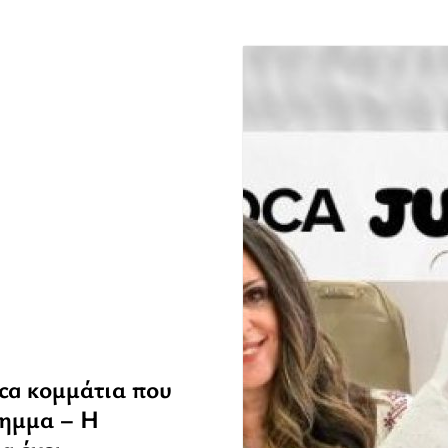
oca κομμάτια που
λημμα – Η