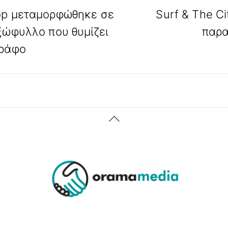
op μεταμορφώθηκε σε
Surf & The Ci
ξώφυλλο που θυμίζει
παρα
γράφο
Back
To
Top