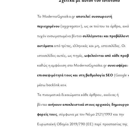
Σχετικά με αυτόν τον ιστότοπο
Το ModernaGynaika.gr
αποτελεί συσσωρευτή
περιεχομένου
(aggregator), ως εκ τούτου τα άρθρα, εικό
τυχόν ενσωματωμένα βίντεο
συλλέγονται και προβάλλοντ
αυτόματα
από τρίτες, ελληνικές και μη, ιστοσελίδες. Οι
ιστοσελίδες αυτές, ως πηγές,
ωφελούνται από κάθε προ
καθώς η εμφάνιση στο ModernaGynaika.gr
συνεισφέρει 
επισκεψιμότητά τους και στη βαθμολογία SEO
(Google κ
μέσω backlink κοκ.
Τα πνευματικά δικαιώματα κάθε άρθρου, εικόνας ή
βίντεο
ανήκουν αποκλειστικά στους αρχικούς δημιουργο
φορείς τους
, σύμφωνα με τον Νόμο 2121/1993 και την
Ευρωπαϊκή Οδηγία 2019/790 (ΕΕ) περί προστασίας της