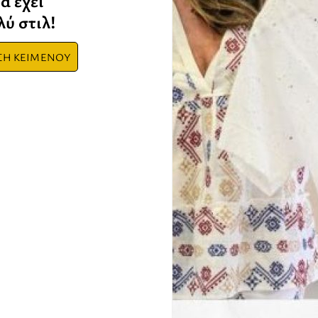
α έχει
ύ στιλ!
ΣΗ ΚΕΙΜΕΝΟΥ