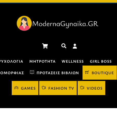
Cart
Αναζήτηση
ΨΥΧΟΛΟΓΊΑ
ΜΗΤΡΌΤΗΤΑ
WELLNESS
GIRL BOSS
 ΟΜΟΡΦΙΆΣ
ΠΡΟΤΆΣΕΙΣ ΒΙΒΛΊΩΝ
BOUTIQUE
GAMES
FASHION TV
VIDEOS