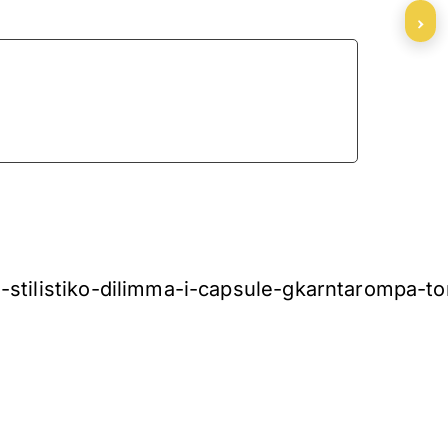
›
stilistiko-dilimma-i-capsule-gkarntarompa-to
»
ΕΠΟΜΕΝΟ