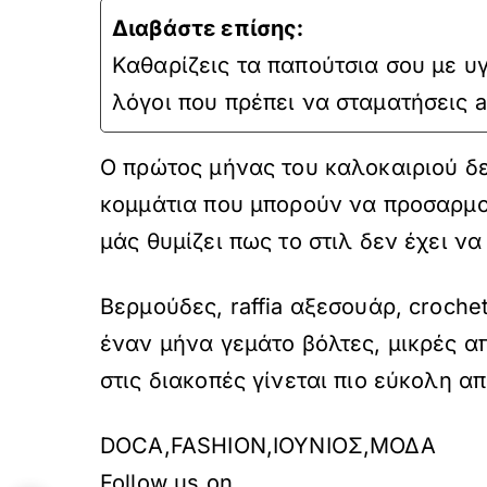
Διαβάστε επίσης:
Kαθαρίζεις τα παπούτσια σου με υ
λόγοι που πρέπει να σταματήσεις 
Ο πρώτος μήνας του καλοκαιριού δε
κομμάτια που μπορούν να προσαρμο
μάς θυμίζει πως το στιλ δεν έχει να
Βερμούδες, raffia αξεσουάρ, croch
έναν μήνα γεμάτο βόλτες, μικρές α
στις διακοπές γίνεται πιο εύκολη απ
Ετικέτες
DOCA,FASHION,ΙΟΥΝΙΟΣ,ΜΟΔΑ
Follow us on