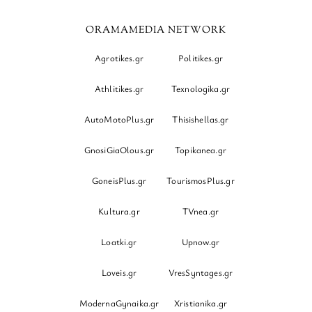
ORAMAMEDIA NETWORK
Agrotikes.gr
Politikes.gr
Athlitikes.gr
Texnologika.gr
AutoMotoPlus.gr
Thisishellas.gr
GnosiGiaOlous.gr
Topikanea.gr
GoneisPlus.gr
TourismosPlus.gr
Kultura.gr
TVnea.gr
Loatki.gr
Upnow.gr
Loveis.gr
VresSyntages.gr
ModernaGynaika.gr
Xristianika.gr