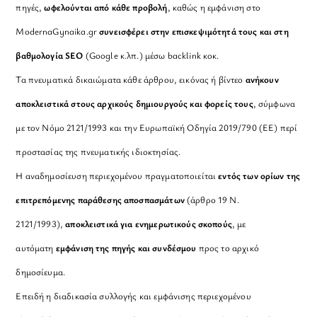
πηγές,
ωφελούνται από κάθε προβολή
, καθώς η εμφάνιση στο
ModernaGynaika.gr
συνεισφέρει στην επισκεψιμότητά τους και στη
βαθμολογία SEO
(Google κ.λπ.) μέσω backlink κοκ.
Τα πνευματικά δικαιώματα κάθε άρθρου, εικόνας ή βίντεο
ανήκουν
αποκλειστικά στους αρχικούς δημιουργούς και φορείς τους
, σύμφωνα
με τον Νόμο 2121/1993 και την Ευρωπαϊκή Οδηγία 2019/790 (ΕΕ) περί
προστασίας της πνευματικής ιδιοκτησίας.
Η αναδημοσίευση περιεχομένου πραγματοποιείται
εντός των ορίων της
επιτρεπόμενης παράθεσης αποσπασμάτων
(άρθρο 19 Ν.
2121/1993),
αποκλειστικά για ενημερωτικούς σκοπούς
, με
αυτόματη
εμφάνιση της πηγής και συνδέσμου
προς το αρχικό
δημοσίευμα.
Επειδή η διαδικασία συλλογής και εμφάνισης περιεχομένου