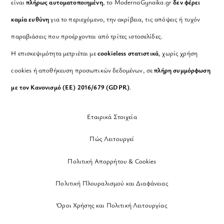
είναι
πλήρως αυτοματοποιημένη
, το ModernaGynaika.gr
δεν φέρει
καμία ευθύνη
για το περιεχόμενο, την ακρίβεια, τις απόψεις ή τυχόν
παραβιάσεις που προέρχονται από τρίτες ιστοσελίδες.
Η επισκεψιμότητα μετριέται με
cookieless στατιστικά
, χωρίς χρήση
cookies ή αποθήκευση προσωπικών δεδομένων, σε
πλήρη συμμόρφωση
με τον Κανονισμό (ΕΕ) 2016/679 (GDPR)
.
Εταιρικά Στοιχεία
Πώς Λειτουργεί
Πολιτική Απορρήτου & Cookies
Πολιτική Πλουραλισμού και Διαφάνειας
Όροι Χρήσης και Πολιτική Λειτουργίας