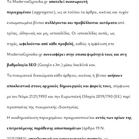
Το ModernaGynaika.gr
αποτελεί συσσωρευτή
περιεχομένου
(aggregator), ως εκ τούτου τα άρθρα, εικόνες και τυχόν
ενσωματωμένα βίντεο
συλλέγονται και προβάλλονται αυτόματα
από
τρίτες, ελληνικές και μη, ιστοσελίδες. Οι ιστοσελίδες αυτές, ως
πηγές,
ωφελούνται από κάθε προβολή
, καθώς η εμφάνιση στο
ModernaGynaika.gr
συνεισφέρει στην επισκεψιμότητά τους και στη
βαθμολογία SEO
(Google κ.λπ.) μέσω backlink κοκ.
Τα πνευματικά δικαιώματα κάθε άρθρου, εικόνας ή βίντεο
ανήκουν
αποκλειστικά στους αρχικούς δημιουργούς και φορείς τους
, σύμφωνα
με τον Νόμο 2121/1993 και την Ευρωπαϊκή Οδηγία 2019/790 (ΕΕ) περί
προστασίας της πνευματικής ιδιοκτησίας.
Η αναδημοσίευση περιεχομένου πραγματοποιείται
εντός των ορίων της
επιτρεπόμενης παράθεσης αποσπασμάτων
(άρθρο 19 Ν.
2121/1993),
αποκλειστικά για ενημερωτικούς σκοπούς
, με