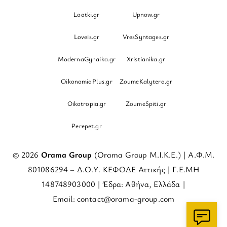
Loatki.gr
Upnow.gr
Loveis.gr
VresSyntages.gr
ModernaGynaika.gr
Xristianika.gr
OikonomiaPlus.gr
ZoumeKalytera.gr
Oikotropia.gr
ZoumeSpiti.gr
Perepet.gr
© 2026
Orama Group
(Orama Group Μ.Ι.Κ.Ε.) | Α.Φ.Μ.
801086294 – Δ.Ο.Υ. ΚΕΦΟΔΕ Αττικής | Γ.Ε.ΜΗ
148748903000 | Έδρα: Αθήνα, Ελλάδα |
Email: contact@orama-group.com