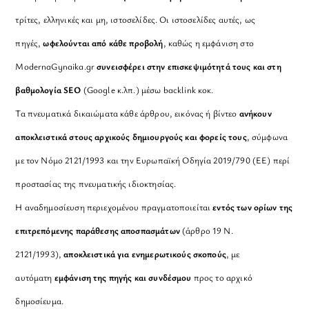
τρίτες, ελληνικές και μη, ιστοσελίδες. Οι ιστοσελίδες αυτές, ως
πηγές,
ωφελούνται από κάθε προβολή
, καθώς η εμφάνιση στο
ModernaGynaika.gr
συνεισφέρει στην επισκεψιμότητά τους και στη
βαθμολογία SEO
(Google κ.λπ.) μέσω backlink κοκ.
Τα πνευματικά δικαιώματα κάθε άρθρου, εικόνας ή βίντεο
ανήκουν
αποκλειστικά στους αρχικούς δημιουργούς και φορείς τους
, σύμφωνα
με τον Νόμο 2121/1993 και την Ευρωπαϊκή Οδηγία 2019/790 (ΕΕ) περί
προστασίας της πνευματικής ιδιοκτησίας.
Η αναδημοσίευση περιεχομένου πραγματοποιείται
εντός των ορίων της
επιτρεπόμενης παράθεσης αποσπασμάτων
(άρθρο 19 Ν.
2121/1993),
αποκλειστικά για ενημερωτικούς σκοπούς
, με
αυτόματη
εμφάνιση της πηγής και συνδέσμου
προς το αρχικό
δημοσίευμα.