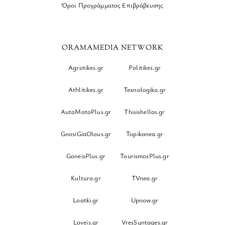
Όροι Προγράμματος Επιβράβευσης
ORAMAMEDIA NETWORK
Agrotikes.gr
Politikes.gr
Athlitikes.gr
Texnologika.gr
AutoMotoPlus.gr
Thisishellas.gr
GnosiGiaOlous.gr
Topikanea.gr
GoneisPlus.gr
TourismosPlus.gr
Kultura.gr
TVnea.gr
Loatki.gr
Upnow.gr
Loveis.gr
VresSyntages.gr