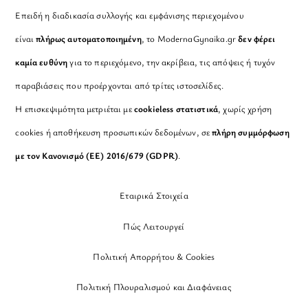
Επειδή η διαδικασία συλλογής και εμφάνισης περιεχομένου
είναι
πλήρως αυτοματοποιημένη
, το ModernaGynaika.gr
δεν φέρει
καμία ευθύνη
για το περιεχόμενο, την ακρίβεια, τις απόψεις ή τυχόν
παραβιάσεις που προέρχονται από τρίτες ιστοσελίδες.
Η επισκεψιμότητα μετριέται με
cookieless στατιστικά
, χωρίς χρήση
cookies ή αποθήκευση προσωπικών δεδομένων, σε
πλήρη συμμόρφωση
με τον Κανονισμό (ΕΕ) 2016/679 (GDPR)
.
Εταιρικά Στοιχεία
Πώς Λειτουργεί
Πολιτική Απορρήτου & Cookies
Πολιτική Πλουραλισμού και Διαφάνειας