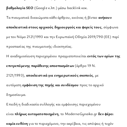
βαθμολογία SEO
(Google κ.λπ.) μέσω backlink κοκ.
Τα πνευματικά δικαιώματα κάθε άρθρου, εικόνας ή βίντεο
ανήκουν
αποκλειστικά στους αρχικούς δημιουργούς και φορείς τους
, σύμφωνα
με τον Νόμο 2121/1993 και την Ευρωπαϊκή Οδηγία 2019/790 (ΕΕ) περί
προστασίας της πνευματικής ιδιοκτησίας.
Η αναδημοσίευση περιεχομένου πραγματοποιείται
εντός των ορίων της
επιτρεπόμενης παράθεσης αποσπασμάτων
(άρθρο 19 Ν.
2121/1993),
αποκλειστικά για ενημερωτικούς σκοπούς
, με
αυτόματη
εμφάνιση της πηγής και συνδέσμου
προς το αρχικό
δημοσίευμα.
Επειδή η διαδικασία συλλογής και εμφάνισης περιεχομένου
είναι
πλήρως αυτοματοποιημένη
, το ModernaGynaika.gr
δεν φέρει
καμία ευθύνη
για το περιεχόμενο, την ακρίβεια, τις απόψεις ή τυχόν