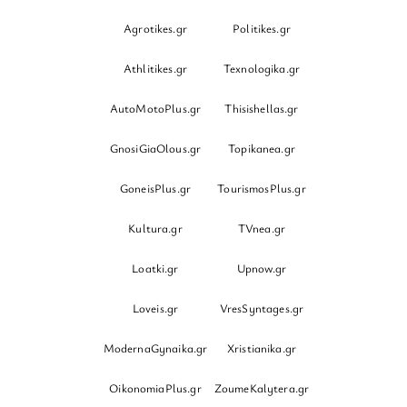
Agrotikes.gr
Politikes.gr
Athlitikes.gr
Texnologika.gr
AutoMotoPlus.gr
Thisishellas.gr
GnosiGiaOlous.gr
Topikanea.gr
GoneisPlus.gr
TourismosPlus.gr
Kultura.gr
TVnea.gr
Loatki.gr
Upnow.gr
Loveis.gr
VresSyntages.gr
ModernaGynaika.gr
Xristianika.gr
OikonomiaPlus.gr
ZoumeKalytera.gr