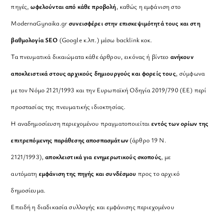
πηγές,
ωφελούνται από κάθε προβολή
, καθώς η εμφάνιση στο
ModernaGynaika.gr
συνεισφέρει στην επισκεψιμότητά τους και στη
βαθμολογία SEO
(Google κ.λπ.) μέσω backlink κοκ.
Τα πνευματικά δικαιώματα κάθε άρθρου, εικόνας ή βίντεο
ανήκουν
αποκλειστικά στους αρχικούς δημιουργούς και φορείς τους
, σύμφωνα
με τον Νόμο 2121/1993 και την Ευρωπαϊκή Οδηγία 2019/790 (ΕΕ) περί
προστασίας της πνευματικής ιδιοκτησίας.
Η αναδημοσίευση περιεχομένου πραγματοποιείται
εντός των ορίων της
επιτρεπόμενης παράθεσης αποσπασμάτων
(άρθρο 19 Ν.
2121/1993),
αποκλειστικά για ενημερωτικούς σκοπούς
, με
αυτόματη
εμφάνιση της πηγής και συνδέσμου
προς το αρχικό
δημοσίευμα.
Επειδή η διαδικασία συλλογής και εμφάνισης περιεχομένου