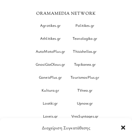
ORAMAMEDIA NETWORK
Agrotikes.gr
Politikes.gr
Athlitikes.gr
Texnologika.gr
AutoMotoPlus.gr
Thisishellas.gr
GnosiGiaOlous.gr
Topikanea.gr
GoneisPlus.gr
TourismosPlus.gr
Kultura.gr
TVnea.gr
Loatki.gr
Upnow.gr
Loveis.gr
VresSyntages.gr
Διαχείριση Συγκατάθεσης
ModernaGynaika.gr
Xristianika.gr