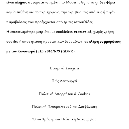
είναι
πλήρως αυτοματοποιημένη
, το ModernaGynaika.gr
δεν φέρει
καμία ευθύνη
για το περιεχόμενο, την ακρίβεια, τις απόψεις ή τυχόν
παραβιάσεις που προέρχονται από τρίτες ιστοσελίδες.
Η επισκεψιμότητα μετριέται με
cookieless στατιστικά
, χωρίς χρήση
cookies ή αποθήκευση προσωπικών δεδομένων, σε
πλήρη συμμόρφωση
με τον Κανονισμό (ΕΕ) 2016/679 (GDPR)
.
Εταιρικά Στοιχεία
Πώς Λειτουργεί
Πολιτική Απορρήτου & Cookies
Πολιτική Πλουραλισμού και Διαφάνειας
Όροι Χρήσης και Πολιτική Λειτουργίας