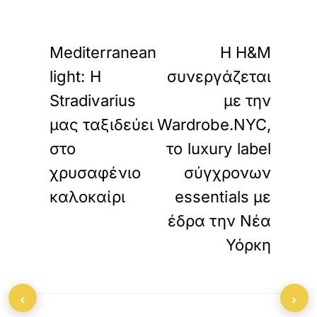
«
»
ΠΡΟΗΓΟΥΜΕΝΟ
ΕΠΟΜΕΝΟ
Mediterranean
Η Η&Μ
light: Η
συνεργάζεται
Stradivarius
με την
μας ταξιδεύει
Wardrobe.NYC,
στο
το luxury label
χρυσαφένιο
σύγχρονων
καλοκαίρι
essentials με
έδρα την Νέα
Υόρκη
‹
›