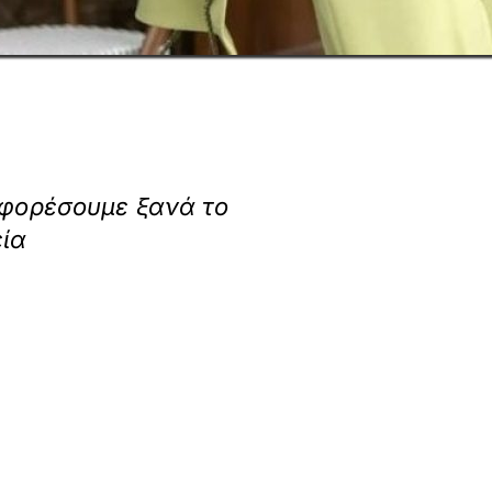
α φορέσουμε ξανά το
εία