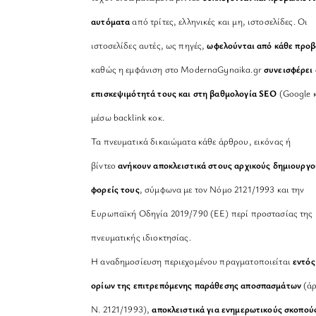
αυτόματα
από τρίτες, ελληνικές και μη, ιστοσελίδες. Οι
ιστοσελίδες αυτές, ως πηγές,
ωφελούνται από κάθε προ
καθώς η εμφάνιση στο ModernaGynaika.gr
συνεισφέρει 
επισκεψιμότητά τους και στη βαθμολογία SEO
(Google κ
μέσω backlink κοκ.
Τα πνευματικά δικαιώματα κάθε άρθρου, εικόνας ή
βίντεο
ανήκουν αποκλειστικά στους αρχικούς δημιουργο
φορείς τους
, σύμφωνα με τον Νόμο 2121/1993 και την
Ευρωπαϊκή Οδηγία 2019/790 (ΕΕ) περί προστασίας της
πνευματικής ιδιοκτησίας.
Η αναδημοσίευση περιεχομένου πραγματοποιείται
εντός
ορίων της επιτρεπόμενης παράθεσης αποσπασμάτων
(άρ
Ν. 2121/1993),
αποκλειστικά για ενημερωτικούς σκοπού