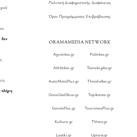
Πολιτική Διαφημιστικής Διαφάνειας
χικό
Όροι Προγράμματος Επιβράβευσης
νου
r
δεν
ORAMAMEDIA NETWORK
Agrotikes.gr
Politikes.gr
ες
Athlitikes.gr
Texnologika.gr
ρίς
AutoMotoPlus.gr
Thisishellas.gr
ε
πλήρη
GnosiGiaOlous.gr
Topikanea.gr
GoneisPlus.gr
TourismosPlus.gr
Kultura.gr
TVnea.gr
Loatki.gr
Upnow.gr