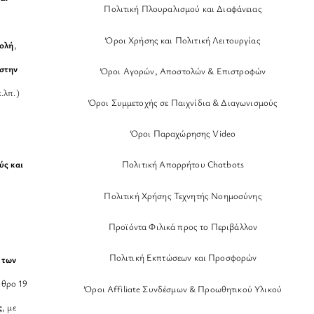
Πολιτική Πλουραλισμού και Διαφάνειας
Όροι Χρήσης και Πολιτική Λειτουργίας
βολή
,
στην
Όροι Αγορών, Αποστολών & Επιστροφών
.λπ.)
Όροι Συμμετοχής σε Παιχνίδια & Διαγωνισμούς
Όροι Παραχώρησης Video
Πολιτική Απορρήτου Chatbots
ύς και
Πολιτική Χρήσης Τεχνητής Νοημοσύνης
Προϊόντα Φιλικά προς το Περιβάλλον
Πολιτική Εκπτώσεων και Προσφορών
 των
θρο 19
Όροι Affiliate Συνδέσμων & Προωθητικού Υλικού
ς
, με