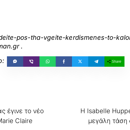
eite-pos-tha-vgeite-kerdismenes-to-kalok
man.gr
.
Share
ας έγινε το νέο
Η Isabelle Hupp
arie Claire
μεγάλη τάση σ