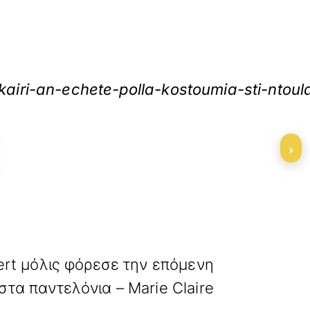
airi-an-echete-polla-kostoumia-sti-ntoul
›
»
ΕΠΟΜΕΝΟ
ert μόλις φόρεσε την επόμενη
τα παντελόνια – Marie Claire