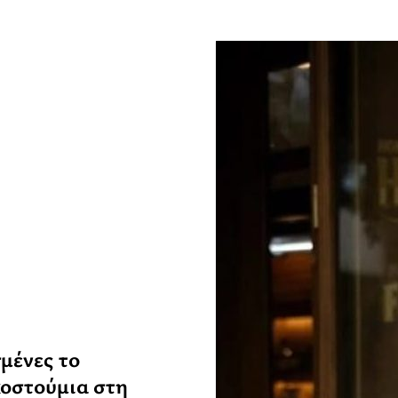
σμένες το
κοστούμια στη