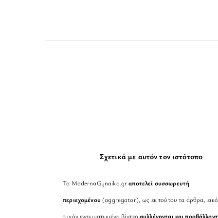
Σχετικά με αυτόν τον ιστότοπο
Το ModernaGynaika.gr
αποτελεί συσσωρευτή
περιεχομένου
(aggregator), ως εκ τούτου τα άρθρα, εικό
τυχόν ενσωματωμένα βίντεο
συλλέγονται και προβάλλοντ