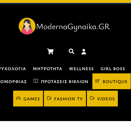
Cart
Αναζήτηση
ΨΥΧΟΛΟΓΊΑ
ΜΗΤΡΌΤΗΤΑ
WELLNESS
GIRL BOSS
 ΟΜΟΡΦΙΆΣ
ΠΡΟΤΆΣΕΙΣ ΒΙΒΛΊΩΝ
BOUTIQUE
GAMES
FASHION TV
VIDEOS