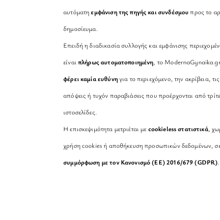
αυτόματη
εμφάνιση της πηγής και συνδέσμου
προς το αρ
δημοσίευμα.
Επειδή η διαδικασία συλλογής και εμφάνισης περιεχομέ
είναι
πλήρως αυτοματοποιημένη
, το ModernaGynaika.g
φέρει καμία ευθύνη
για το περιεχόμενο, την ακρίβεια, τις
απόψεις ή τυχόν παραβιάσεις που προέρχονται από τρίτ
ιστοσελίδες.
Η επισκεψιμότητα μετριέται με
cookieless στατιστικά
, χω
χρήση cookies ή αποθήκευση προσωπικών δεδομένων, σ
συμμόρφωση με τον Κανονισμό (ΕΕ) 2016/679 (GDPR)
.