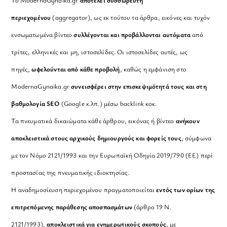
Το ModernaGynaika.gr
αποτελεί συσσωρευτή
περιεχομένου
(aggregator), ως εκ τούτου τα άρθρα, εικόνες και τυχόν
ενσωματωμένα βίντεο
συλλέγονται και προβάλλονται αυτόματα
από
τρίτες, ελληνικές και μη, ιστοσελίδες. Οι ιστοσελίδες αυτές, ως
πηγές,
ωφελούνται από κάθε προβολή
, καθώς η εμφάνιση στο
ModernaGynaika.gr
συνεισφέρει στην επισκεψιμότητά τους και στη
βαθμολογία SEO
(Google κ.λπ.) μέσω backlink κοκ.
Τα πνευματικά δικαιώματα κάθε άρθρου, εικόνας ή βίντεο
ανήκουν
αποκλειστικά στους αρχικούς δημιουργούς και φορείς τους
, σύμφωνα
με τον Νόμο 2121/1993 και την Ευρωπαϊκή Οδηγία 2019/790 (ΕΕ) περί
προστασίας της πνευματικής ιδιοκτησίας.
Η αναδημοσίευση περιεχομένου πραγματοποιείται
εντός των ορίων της
επιτρεπόμενης παράθεσης αποσπασμάτων
(άρθρο 19 Ν.
2121/1993),
αποκλειστικά για ενημερωτικούς σκοπούς
, με