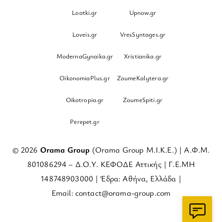
Loatki.gr
Upnow.gr
Loveis.gr
VresSyntages.gr
ModernaGynaika.gr
Xristianika.gr
OikonomiaPlus.gr
ZoumeKalytera.gr
Oikotropia.gr
ZoumeSpiti.gr
Perepet.gr
© 2026
Orama Group
(Orama Group Μ.Ι.Κ.Ε.) | Α.Φ.Μ.
801086294 – Δ.Ο.Υ. ΚΕΦΟΔΕ Αττικής | Γ.Ε.ΜΗ
148748903000 | Έδρα: Αθήνα, Ελλάδα |
Email: contact@orama-group.com