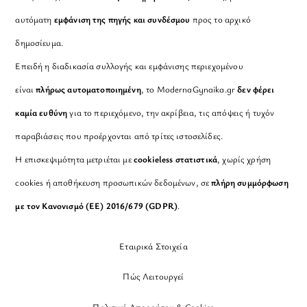
αυτόματη
εμφάνιση της πηγής και συνδέσμου
προς το αρχικό
δημοσίευμα.
Επειδή η διαδικασία συλλογής και εμφάνισης περιεχομένου
είναι
πλήρως αυτοματοποιημένη
, το ModernaGynaika.gr
δεν φέρει
καμία ευθύνη
για το περιεχόμενο, την ακρίβεια, τις απόψεις ή τυχόν
παραβιάσεις που προέρχονται από τρίτες ιστοσελίδες.
Η επισκεψιμότητα μετριέται με
cookieless στατιστικά
, χωρίς χρήση
cookies ή αποθήκευση προσωπικών δεδομένων, σε
πλήρη συμμόρφωση
με τον Κανονισμό (ΕΕ) 2016/679 (GDPR)
.
Εταιρικά Στοιχεία
Πώς Λειτουργεί
Πολιτική Απορρήτου & Cookies