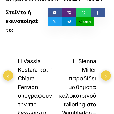
Share
«
»
ΠΡΟΗΓΟΥΜΕΝΟ
ΕΠΟΜΕΝΟ
Η Vassia
H Sienna
Kostara και η
Miller
‹
›
Chiara
παραδίδει
Ferragni
μαθήματα
υπογράφουν
καλοκαιρινού
την πιο
tailoring στο
ξεχωριστή
Wimbledon –