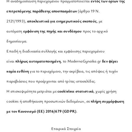
Η αναδημοσίευση περιεχομένου πραγματοποιείται
εντός των ορίων της
επιτρεπόμενης παράθεσης αποσπασμάτων
(άρθρο 19 Ν.
2121/1993),
αποκλειστικά για ενημερωτικούς σκοπούς
, με
αυτόματη
εμφάνιση της πηγής και συνδέσμου
προς το αρχικό
δημοσίευμα.
Επειδή η διαδικασία συλλογής και εμφάνισης περιεχομένου
είναι
πλήρως αυτοματοποιημένη
, το ModernaGynaika.gr
δεν φέρει
καμία ευθύνη
για το περιεχόμενο, την ακρίβεια, τις απόψεις ή τυχόν
παραβιάσεις που προέρχονται από τρίτες ιστοσελίδες.
Η επισκεψιμότητα μετριέται με
cookieless στατιστικά
, χωρίς χρήση
cookies ή αποθήκευση προσωπικών δεδομένων, σε
πλήρη συμμόρφωση
με τον Κανονισμό (ΕΕ) 2016/679 (GDPR)
.
Εταιρικά Στοιχεία