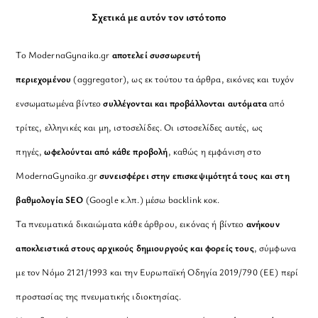
Σχετικά με αυτόν τον ιστότοπο
Το ModernaGynaika.gr
αποτελεί συσσωρευτή
περιεχομένου
(aggregator), ως εκ τούτου τα άρθρα, εικόνες και τυχόν
ενσωματωμένα βίντεο
συλλέγονται και προβάλλονται αυτόματα
από
τρίτες, ελληνικές και μη, ιστοσελίδες. Οι ιστοσελίδες αυτές, ως
πηγές,
ωφελούνται από κάθε προβολή
, καθώς η εμφάνιση στο
ModernaGynaika.gr
συνεισφέρει στην επισκεψιμότητά τους και στη
βαθμολογία SEO
(Google κ.λπ.) μέσω backlink κοκ.
Τα πνευματικά δικαιώματα κάθε άρθρου, εικόνας ή βίντεο
ανήκουν
αποκλειστικά στους αρχικούς δημιουργούς και φορείς τους
, σύμφωνα
με τον Νόμο 2121/1993 και την Ευρωπαϊκή Οδηγία 2019/790 (ΕΕ) περί
προστασίας της πνευματικής ιδιοκτησίας.