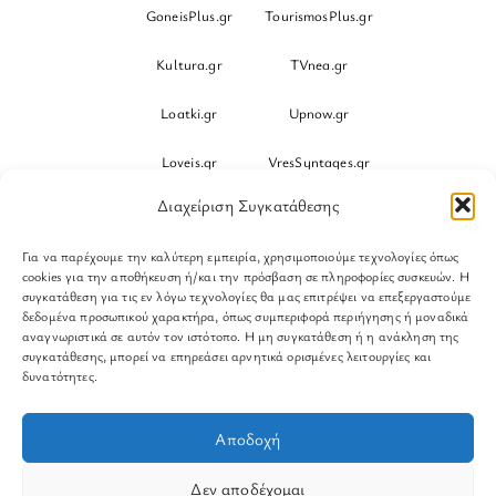
GoneisPlus.gr
TourismosPlus.gr
Kultura.gr
TVnea.gr
Loatki.gr
Upnow.gr
Loveis.gr
VresSyntages.gr
Διαχείριση Συγκατάθεσης
ModernaGynaika.gr
Xristianika.gr
Για να παρέχουμε την καλύτερη εμπειρία, χρησιμοποιούμε τεχνολογίες όπως
OikonomiaPlus.gr
ZoumeKalytera.gr
cookies για την αποθήκευση ή/και την πρόσβαση σε πληροφορίες συσκευών. Η
συγκατάθεση για τις εν λόγω τεχνολογίες θα μας επιτρέψει να επεξεργαστούμε
Oikotropia.gr
ZoumeSpiti.gr
δεδομένα προσωπικού χαρακτήρα, όπως συμπεριφορά περιήγησης ή μοναδικά
αναγνωριστικά σε αυτόν τον ιστότοπο. Η μη συγκατάθεση ή η ανάκληση της
συγκατάθεσης, μπορεί να επηρεάσει αρνητικά ορισμένες λειτουργίες και
Perepet.gr
δυνατότητες.
© 2026
Orama Group
(Orama Group Μ.Ι.Κ.Ε.) | Α.Φ.Μ.
Αποδοχή
801086294 – Δ.Ο.Υ. ΚΕΦΟΔΕ Αττικής | Γ.Ε.ΜΗ
148748903000 | Έδρα: Αθήνα, Ελλάδα |
Δεν αποδέχομαι