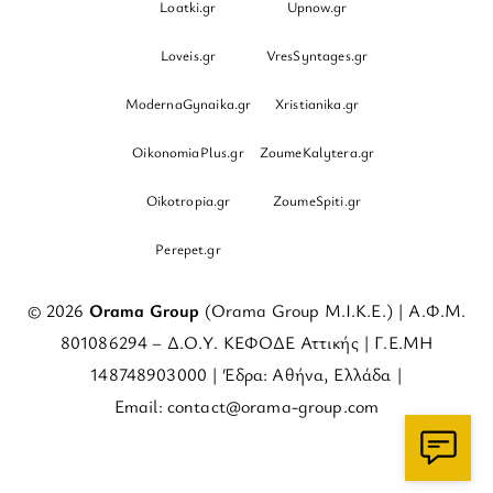
Loatki.gr
Upnow.gr
Loveis.gr
VresSyntages.gr
ModernaGynaika.gr
Xristianika.gr
OikonomiaPlus.gr
ZoumeKalytera.gr
Oikotropia.gr
ZoumeSpiti.gr
Perepet.gr
© 2026
Orama Group
(Orama Group Μ.Ι.Κ.Ε.) | Α.Φ.Μ.
801086294 – Δ.Ο.Υ. ΚΕΦΟΔΕ Αττικής | Γ.Ε.ΜΗ
148748903000 | Έδρα: Αθήνα, Ελλάδα |
Email: contact@orama-group.com