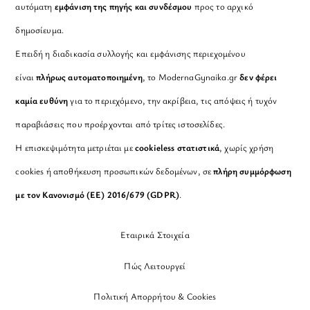
αυτόματη
εμφάνιση της πηγής και συνδέσμου
προς το αρχικό
δημοσίευμα.
Επειδή η διαδικασία συλλογής και εμφάνισης περιεχομένου
είναι
πλήρως αυτοματοποιημένη
, το ModernaGynaika.gr
δεν φέρει
καμία ευθύνη
για το περιεχόμενο, την ακρίβεια, τις απόψεις ή τυχόν
παραβιάσεις που προέρχονται από τρίτες ιστοσελίδες.
Η επισκεψιμότητα μετριέται με
cookieless στατιστικά
, χωρίς χρήση
cookies ή αποθήκευση προσωπικών δεδομένων, σε
πλήρη συμμόρφωση
με τον Κανονισμό (ΕΕ) 2016/679 (GDPR)
.
Εταιρικά Στοιχεία
Πώς Λειτουργεί
Πολιτική Απορρήτου & Cookies