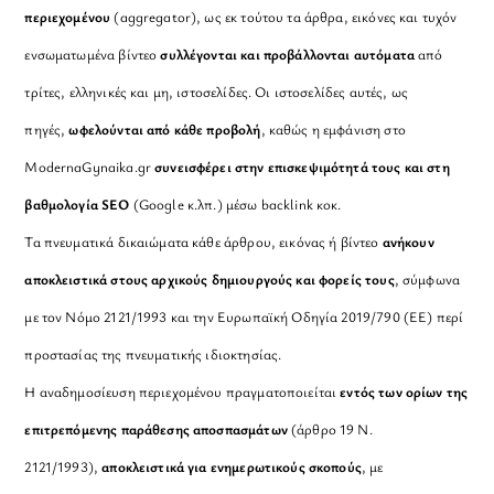
περιεχομένου
(aggregator), ως εκ τούτου τα άρθρα, εικόνες και τυχόν
ενσωματωμένα βίντεο
συλλέγονται και προβάλλονται αυτόματα
από
τρίτες, ελληνικές και μη, ιστοσελίδες. Οι ιστοσελίδες αυτές, ως
πηγές,
ωφελούνται από κάθε προβολή
, καθώς η εμφάνιση στο
ModernaGynaika.gr
συνεισφέρει στην επισκεψιμότητά τους και στη
βαθμολογία SEO
(Google κ.λπ.) μέσω backlink κοκ.
Τα πνευματικά δικαιώματα κάθε άρθρου, εικόνας ή βίντεο
ανήκουν
αποκλειστικά στους αρχικούς δημιουργούς και φορείς τους
, σύμφωνα
με τον Νόμο 2121/1993 και την Ευρωπαϊκή Οδηγία 2019/790 (ΕΕ) περί
προστασίας της πνευματικής ιδιοκτησίας.
Η αναδημοσίευση περιεχομένου πραγματοποιείται
εντός των ορίων της
επιτρεπόμενης παράθεσης αποσπασμάτων
(άρθρο 19 Ν.
2121/1993),
αποκλειστικά για ενημερωτικούς σκοπούς
, με