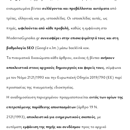
ενσωματωμένα βίντεο
συλλέγονται και προβάλλονται αυτόματα
από
τρίτες, ελληνικές και μη, ιστοσελίδες. Οι ιστοσελίδες αυτές, ως
πηγές,
ωφελούνται από κάθε προβολή
, καθώς η εμφάνιση στο
ModernaGynaika.gr
συνεισφέρει στην επισκεψιμότητά τους και στη
βαθμολογία SEO
(Google κ.λπ.) μέσω backlink κοκ.
Τα πνευματικά δικαιώματα κάθε άρθρου, εικόνας ή βίντεο
ανήκουν
αποκλειστικά στους αρχικούς δημιουργούς και φορείς τους
, σύμφωνα
με τον Νόμο 2121/1993 και την Ευρωπαϊκή Οδηγία 2019/790 (ΕΕ) περί
προστασίας της πνευματικής ιδιοκτησίας.
Η αναδημοσίευση περιεχομένου πραγματοποιείται
εντός των ορίων της
επιτρεπόμενης παράθεσης αποσπασμάτων
(άρθρο 19 Ν.
2121/1993),
αποκλειστικά για ενημερωτικούς σκοπούς
, με
αυτόματη
εμφάνιση της πηγής και συνδέσμου
προς το αρχικό