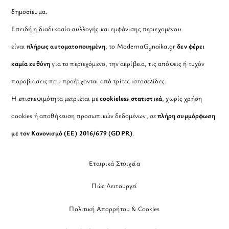
δημοσίευμα.
Επειδή η διαδικασία συλλογής και εμφάνισης περιεχομένου
είναι
πλήρως αυτοματοποιημένη
, το ModernaGynaika.gr
δεν φέρει
καμία ευθύνη
για το περιεχόμενο, την ακρίβεια, τις απόψεις ή τυχόν
παραβιάσεις που προέρχονται από τρίτες ιστοσελίδες.
Η επισκεψιμότητα μετριέται με
cookieless στατιστικά
, χωρίς χρήση
cookies ή αποθήκευση προσωπικών δεδομένων, σε
πλήρη συμμόρφωση
με τον Κανονισμό (ΕΕ) 2016/679 (GDPR)
.
Εταιρικά Στοιχεία
Πώς Λειτουργεί
Πολιτική Απορρήτου & Cookies