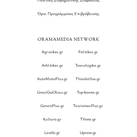
Όροι Προγράμματος Επιβράβευσης
ORAMAMEDIA NETWORK
Agrotikes.gr
Politikes.gr
Athlitikes.gr
Texnologika.gr
AutoMotoPlus.gr
Thisishellas.gr
GnosiGiaOlous.gr
Topikanea.gr
GoneisPlus.gr
TourismosPlus.gr
Kultura.gr
TVnea.gr
Loatki.gr
Upnow.gr