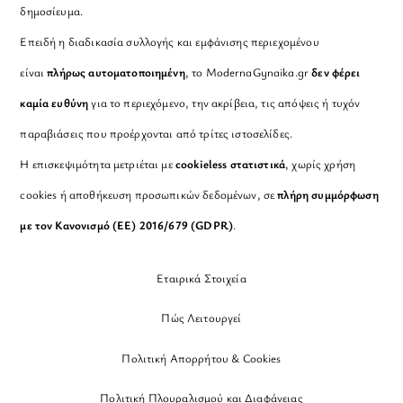
δημοσίευμα.
Επειδή η διαδικασία συλλογής και εμφάνισης περιεχομένου
είναι
πλήρως αυτοματοποιημένη
, το ModernaGynaika.gr
δεν φέρει
καμία ευθύνη
για το περιεχόμενο, την ακρίβεια, τις απόψεις ή τυχόν
παραβιάσεις που προέρχονται από τρίτες ιστοσελίδες.
Η επισκεψιμότητα μετριέται με
cookieless στατιστικά
, χωρίς χρήση
cookies ή αποθήκευση προσωπικών δεδομένων, σε
πλήρη συμμόρφωση
με τον Κανονισμό (ΕΕ) 2016/679 (GDPR)
.
Εταιρικά Στοιχεία
Πώς Λειτουργεί
Πολιτική Απορρήτου & Cookies
Πολιτική Πλουραλισμού και Διαφάνειας