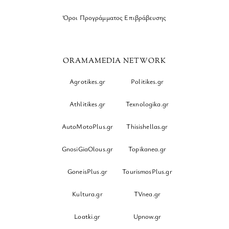
Όροι Προγράμματος Επιβράβευσης
ORAMAMEDIA NETWORK
Agrotikes.gr
Politikes.gr
Athlitikes.gr
Texnologika.gr
AutoMotoPlus.gr
Thisishellas.gr
GnosiGiaOlous.gr
Topikanea.gr
GoneisPlus.gr
TourismosPlus.gr
Kultura.gr
TVnea.gr
Loatki.gr
Upnow.gr