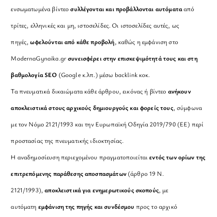
ενσωματωμένα βίντεο
συλλέγονται και προβάλλονται αυτόματα
από
τρίτες, ελληνικές και μη, ιστοσελίδες. Οι ιστοσελίδες αυτές, ως
πηγές,
ωφελούνται από κάθε προβολή
, καθώς η εμφάνιση στο
ModernaGynaika.gr
συνεισφέρει στην επισκεψιμότητά τους και στη
βαθμολογία SEO
(Google κ.λπ.) μέσω backlink κοκ.
Τα πνευματικά δικαιώματα κάθε άρθρου, εικόνας ή βίντεο
ανήκουν
αποκλειστικά στους αρχικούς δημιουργούς και φορείς τους
, σύμφωνα
με τον Νόμο 2121/1993 και την Ευρωπαϊκή Οδηγία 2019/790 (ΕΕ) περί
προστασίας της πνευματικής ιδιοκτησίας.
Η αναδημοσίευση περιεχομένου πραγματοποιείται
εντός των ορίων της
επιτρεπόμενης παράθεσης αποσπασμάτων
(άρθρο 19 Ν.
2121/1993),
αποκλειστικά για ενημερωτικούς σκοπούς
, με
αυτόματη
εμφάνιση της πηγής και συνδέσμου
προς το αρχικό