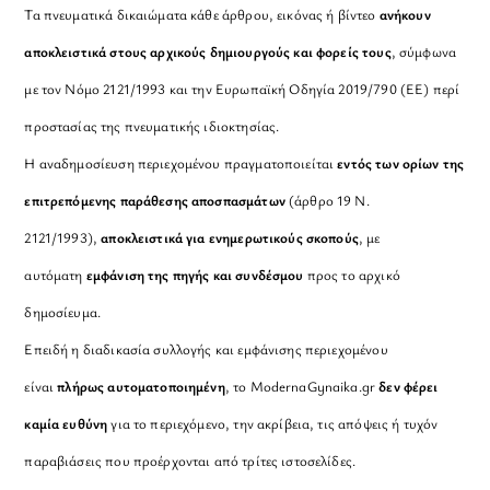
Τα πνευματικά δικαιώματα κάθε άρθρου, εικόνας ή βίντεο
ανήκουν
αποκλειστικά στους αρχικούς δημιουργούς και φορείς τους
, σύμφωνα
με τον Νόμο 2121/1993 και την Ευρωπαϊκή Οδηγία 2019/790 (ΕΕ) περί
προστασίας της πνευματικής ιδιοκτησίας.
Η αναδημοσίευση περιεχομένου πραγματοποιείται
εντός των ορίων της
επιτρεπόμενης παράθεσης αποσπασμάτων
(άρθρο 19 Ν.
2121/1993),
αποκλειστικά για ενημερωτικούς σκοπούς
, με
αυτόματη
εμφάνιση της πηγής και συνδέσμου
προς το αρχικό
δημοσίευμα.
Επειδή η διαδικασία συλλογής και εμφάνισης περιεχομένου
είναι
πλήρως αυτοματοποιημένη
, το ModernaGynaika.gr
δεν φέρει
καμία ευθύνη
για το περιεχόμενο, την ακρίβεια, τις απόψεις ή τυχόν
παραβιάσεις που προέρχονται από τρίτες ιστοσελίδες.