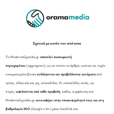
Top
Σχετικά με αυτόν τον ιστότοπο
Το ModernaGynaika.gr
αποτελεί συσσωρευτή
περιεχομένου
(aggregator), ως εκ τούτου τα άρθρα, εικόνες και τυχόν
ενσωματωμένα βίντεο
συλλέγονται και προβάλλονται αυτόματα
από
τρίτες, ελληνικές και μη, ιστοσελίδες. Οι ιστοσελίδες αυτές, ως
πηγές,
ωφελούνται από κάθε προβολή
, καθώς η εμφάνιση στο
ModernaGynaika.gr
συνεισφέρει στην επισκεψιμότητά τους και στη
βαθμολογία SEO
(Google κ.λπ.) μέσω backlink κοκ.