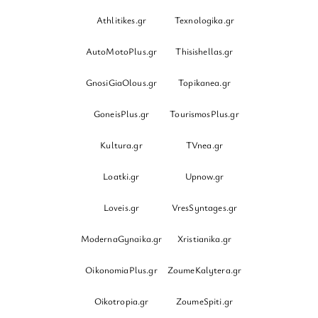
Athlitikes.gr
Texnologika.gr
AutoMotoPlus.gr
Thisishellas.gr
GnosiGiaOlous.gr
Topikanea.gr
GoneisPlus.gr
TourismosPlus.gr
Kultura.gr
TVnea.gr
Loatki.gr
Upnow.gr
Loveis.gr
VresSyntages.gr
ModernaGynaika.gr
Xristianika.gr
OikonomiaPlus.gr
ZoumeKalytera.gr
Oikotropia.gr
ZoumeSpiti.gr