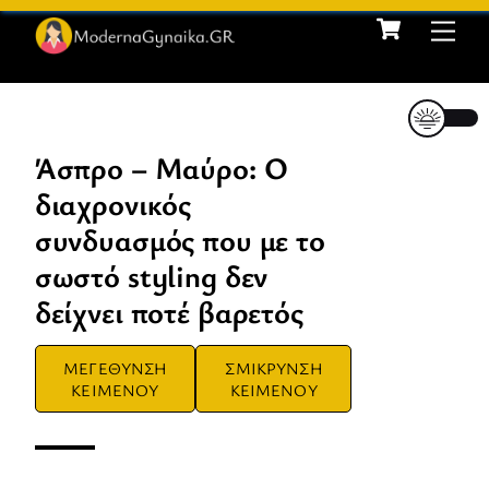
Cart
Skip
Me
to
content
Άσπρο – Μαύρο: O
διαχρονικός
συνδυασμός που με το
σωστό styling δεν
δείχνει ποτέ βαρετός
ΜΕΓΕΘΥΝΣΗ
ΣΜΙΚΡΥΝΣΗ
ΚΕΙΜΕΝΟΥ
ΚΕΙΜΕΝΟΥ