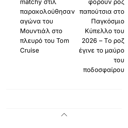
matchy στιλ
φορούν ροζ
παρακολούθησαν
παπούτσια στο
αγώνα του
Παγκόσμιο
Μουντιάλ στο
Κύπελλο του
πλευρό του Tom
2026 – Tο ροζ
Cruise
έγινε το μαύρο
του
ποδοσφαίρου
Back
To