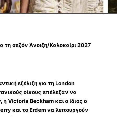
α τη σεζόν Άνοιξη/Καλοκαίρι 2027
ντική εξέλιξη για τη London
τανικούς οίκους επέλεξαν να
η Victoria Beckham και ο ίδιος ο
ry και το Erdem να λειτουργούν