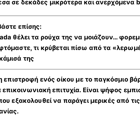
σα σε δεκάδες μικρότερα και ανερχόμενα b
βάστε επίσης:
rada θέλει τα ρούχα της να μοιάζουν… φορεμ
φτόμαστε, τι κρύβεται πίσω από τα «λερωμ
κάμισά της
 η επιστροφή ενός οίκου με το παγκόσμιο β
α επικοινωνιακή επιτυχία. Είναι ψήφος εμπι
ου εξακολουθεί να παράγει μερικές από τις
ανίας.