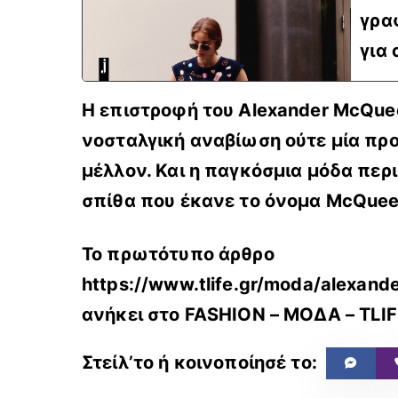
γραφ
για
Η επιστροφή του Alexander McQuee
νοσταλγική αναβίωση ούτε μία προ
μέλλον. Και η παγκόσμια μόδα περι
σπίθα που έκανε το όνομα McQuee
Το πρωτότυπο άρθρο
https://www.tlife.gr/moda/alexand
ανήκει στο
FASHION – ΜΟΔΑ – TLIF