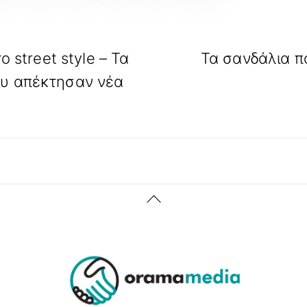
ο street style – Τα
Τα σανδάλια π
ου απέκτησαν νέα
Back
To
Top