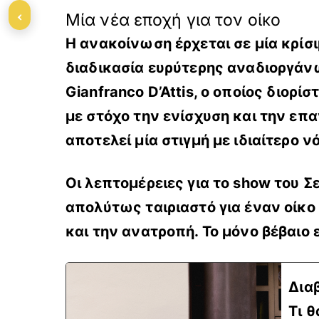
‹
Μία νέα εποχή για τον οίκο
Η ανακοίνωση έρχεται σε μία κρίσιμ
διαδικασία ευρύτερης αναδιοργάν
Gianfranco D’Attis
, ο οποίος διορί
με στόχο την ενίσχυση και την επα
αποτελεί μία στιγμή με ιδιαίτερο ν
Οι λεπτομέρειες για το show του Σ
απολύτως ταιριαστό για έναν οίκο
και την ανατροπή. Το μόνο βέβαιο 
Δια
Τι 