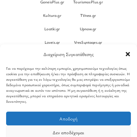
GoneisPlus.gr
TourismosPlus.gr
Kultura.gr
TVnea.gr
Loatki.gr
Upnow.gr
Loveis.gr
VresSyntages.gr
Διαχείριση Συγκατάθεσης
ModernaGynaika.gr
Xristianika.gr
Για να παρέχουμε την καλύτερη εμπειρία, χρησιμοποιούμε τεχνολογίες όπως
OikonomiaPlus.gr
ZoumeKalytera.gr
cookies για την αποθήκευση ή/και την πρόσβαση σε πληροφορίες συσκευών. Η
συγκατάθεση για τις εν λόγω τεχνολογίες θα μας επιτρέψει να επεξεργαστούμε
Oikotropia.gr
ZoumeSpiti.gr
δεδομένα προσωπικού χαρακτήρα, όπως συμπεριφορά περιήγησης ή μοναδικά
αναγνωριστικά σε αυτόν τον ιστότοπο. Η μη συγκατάθεση ή η ανάκληση της
συγκατάθεσης, μπορεί να επηρεάσει αρνητικά ορισμένες λειτουργίες και
Perepet.gr
δυνατότητες.
© 2026
Orama Group
(Orama Group Μ.Ι.Κ.Ε.) | Α.Φ.Μ.
Αποδοχή
801086294 – Δ.Ο.Υ. ΚΕΦΟΔΕ Αττικής | Γ.Ε.ΜΗ
148748903000 | Έδρα: Αθήνα, Ελλάδα |
Δεν αποδέχομαι