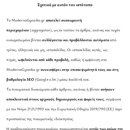
Σχετικά με αυτόν τον ιστότοπο
Το ModernaGynaika.gr
αποτελεί συσσωρευτή
περιεχομένου
(aggregator), ως εκ τούτου τα άρθρα, εικόνες και τυχόν
ενσωματωμένα βίντεο
συλλέγονται και προβάλλονται αυτόματα
από
τρίτες, ελληνικές και μη, ιστοσελίδες. Οι ιστοσελίδες αυτές, ως
πηγές,
ωφελούνται από κάθε προβολή
, καθώς η εμφάνιση στο
ModernaGynaika.gr
συνεισφέρει στην επισκεψιμότητά τους και στη
βαθμολογία SEO
(Google κ.λπ.) μέσω backlink κοκ.
Τα πνευματικά δικαιώματα κάθε άρθρου, εικόνας ή βίντεο
ανήκουν
αποκλειστικά στους αρχικούς δημιουργούς και φορείς τους
, σύμφωνα
με τον Νόμο 2121/1993 και την Ευρωπαϊκή Οδηγία 2019/790 (ΕΕ) περί
προστασίας της πνευματικής ιδιοκτησίας.
Η αναδημοσίευση περιεχομένου πραγματοποιείται
εντός των ορίων της