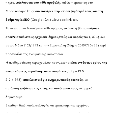
πηγές,
ωφελούνται από κάθε προβολή
, καθώς η εμφάνιση στο
ModernaGynaika.gr
συνεισφέρει στην επισκεψιμότητά τους και στη
βαθμολογία SEO
(Google κ.λπ.) μέσω backlink κοκ.
Τα πνευματικά δικαιώματα κάθε άρθρου, εικόνας ή βίντεο
ανήκουν
αποκλειστικά στους αρχικούς δημιουργούς και φορείς τους
, σύμφωνα
με τον Νόμο 2121/1993 και την Ευρωπαϊκή Οδηγία 2019/790 (ΕΕ) περί
προστασίας της πνευματικής ιδιοκτησίας.
Η αναδημοσίευση περιεχομένου πραγματοποιείται
εντός των ορίων της
επιτρεπόμενης παράθεσης αποσπασμάτων
(άρθρο 19 Ν.
2121/1993),
αποκλειστικά για ενημερωτικούς σκοπούς
, με
αυτόματη
εμφάνιση της πηγής και συνδέσμου
προς το αρχικό
δημοσίευμα.
Επειδή η διαδικασία συλλογής και εμφάνισης περιεχομένου