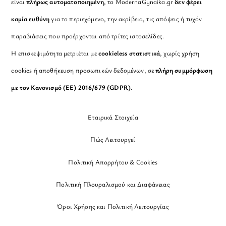
είναι
πλήρως αυτοματοποιημένη
, το ModernaGynaika.gr
δεν φέρει
καμία ευθύνη
για το περιεχόμενο, την ακρίβεια, τις απόψεις ή τυχόν
παραβιάσεις που προέρχονται από τρίτες ιστοσελίδες.
Η επισκεψιμότητα μετριέται με
cookieless στατιστικά
, χωρίς χρήση
cookies ή αποθήκευση προσωπικών δεδομένων, σε
πλήρη συμμόρφωση
με τον Κανονισμό (ΕΕ) 2016/679 (GDPR)
.
Εταιρικά Στοιχεία
Πώς Λειτουργεί
Πολιτική Απορρήτου & Cookies
Πολιτική Πλουραλισμού και Διαφάνειας
Όροι Χρήσης και Πολιτική Λειτουργίας