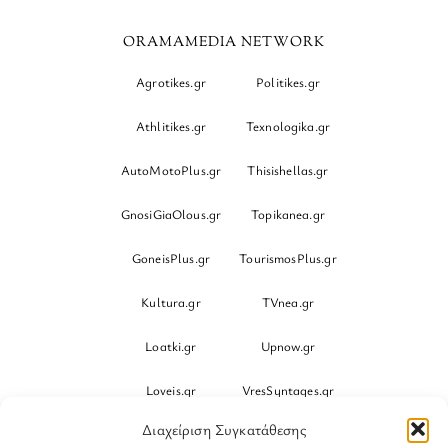
ORAMAMEDIA NETWORK
Agrotikes.gr
Politikes.gr
Athlitikes.gr
Texnologika.gr
AutoMotoPlus.gr
Thisishellas.gr
GnosiGiaOlous.gr
Topikanea.gr
GoneisPlus.gr
TourismosPlus.gr
Kultura.gr
TVnea.gr
Loatki.gr
Upnow.gr
Loveis.gr
VresSyntages.gr
Διαχείριση Συγκατάθεσης
ModernaGynaika.gr
Xristianika.gr