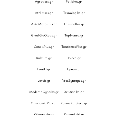
Agrotikes.gr
Politikes.gr
Athlitikes.gr
Texnologika.gr
AutoMotoPlus.gr
Thisishellas.gr
GnosiGiaOlous.gr
Topikanea.gr
GoneisPlus.gr
TourismosPlus.gr
Kultura.gr
TVnea.gr
Loatki.gr
Upnow.gr
Loveis.gr
VresSyntages.gr
ModernaGynaika.gr
Xristianika.gr
OikonomiaPlus.gr
ZoumeKalytera.gr
Oikotropia.gr
ZoumeSpiti.gr