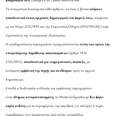
βαθμολογία SEO
(Google κ.λπ.) μέσω backlink κοκ.
Τα πνευματικά δικαιώματα κάθε άρθρου, εικόνας ή βίντεο
ανήκουν
αποκλειστικά στους αρχικούς δημιουργούς και φορείς τους
, σύμφωνα
με τον Νόμο 2121/1993 και την Ευρωπαϊκή Οδηγία 2019/790 (ΕΕ) περί
προστασίας της πνευματικής ιδιοκτησίας.
Η αναδημοσίευση περιεχομένου πραγματοποιείται
εντός των ορίων της
επιτρεπόμενης παράθεσης αποσπασμάτων
(άρθρο 19 Ν.
2121/1993),
αποκλειστικά για ενημερωτικούς σκοπούς
, με
αυτόματη
εμφάνιση της πηγής και συνδέσμου
προς το αρχικό
δημοσίευμα.
Επειδή η διαδικασία συλλογής και εμφάνισης περιεχομένου
είναι
πλήρως αυτοματοποιημένη
, το ModernaGynaika.gr
δεν φέρει
καμία ευθύνη
για το περιεχόμενο, την ακρίβεια, τις απόψεις ή τυχόν
παραβιάσεις που προέρχονται από τρίτες ιστοσελίδες.