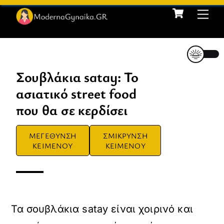
Cart
Skip
Me
to
content
Σουβλάκια satay: Το
ασιατικό street food
που θα σε κερδίσει
ΜΕΓΕΘΥΝΣΗ
ΣΜΙΚΡΥΝΣΗ
ΚΕΙΜΕΝΟΥ
ΚΕΙΜΕΝΟΥ
Τα σουβλάκια satay είναι χοιρινό και