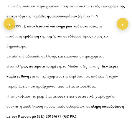
Η αναδημοσίευση περιεχομένου πραγματοποιείται
εντός των ορίων της
επιτρεπόμενης παράθεσης αποσπασμάτων
(άρθρο 19 Ν.
‹
›
2121/1993),
αποκλειστικά για ενημερωτικούς σκοπούς
, με
αυτόματη
εμφάνιση της πηγής και συνδέσμου
προς το αρχικό
δημοσίευμα.
Επειδή η διαδικασία συλλογής και εμφάνισης περιεχομένου
είναι
πλήρως αυτοματοποιημένη
, το ModernaGynaika.gr
δεν φέρει
καμία ευθύνη
για το περιεχόμενο, την ακρίβεια, τις απόψεις ή τυχόν
παραβιάσεις που προέρχονται από τρίτες ιστοσελίδες.
Η επισκεψιμότητα μετριέται με
cookieless στατιστικά
, χωρίς χρήση
cookies ή αποθήκευση προσωπικών δεδομένων, σε
πλήρη συμμόρφωση
με τον Κανονισμό (ΕΕ) 2016/679 (GDPR)
.