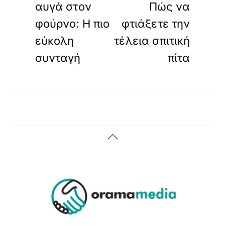
αυγά στον
Πώς να
φούρνο: Η πιο
φτιάξετε την
εύκολη
τέλεια σπιτική
συνταγή
πίτα
Back
To
Top