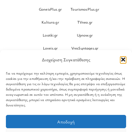
GoneisPlus.gr
TourismosPlus.gr
Kultura.gr
TVnea.gr
Loatki.gr
Upnow.gr
Loveis.gr
VresSyntages.gr
Διαχείριση Συγκατάθεσης
ModernaGynaika.gr
Xristianika.gr
Για να παρέχουμε την καλύτερη εμπειρία, χρησιμοποιούμε τεχνολογίες όπως
OikonomiaPlus.gr
ZoumeKalytera.gr
cookies για την αποθήκευση ή/και την πρόσβαση σε πληροφορίες συσκευών. Η
συγκατάθεση για τις εν λόγω τεχνολογίες θα μας επιτρέψει να επεξεργαστούμε
Oikotropia.gr
ZoumeSpiti.gr
δεδομένα προσωπικού χαρακτήρα, όπως συμπεριφορά περιήγησης ή μοναδικά
αναγνωριστικά σε αυτόν τον ιστότοπο. Η μη συγκατάθεση ή η ανάκληση της
συγκατάθεσης, μπορεί να επηρεάσει αρνητικά ορισμένες λειτουργίες και
Perepet.gr
δυνατότητες.
© 2026
Orama Group
(Orama Group Μ.Ι.Κ.Ε.) | Α.Φ.Μ.
Αποδοχή
801086294 – Δ.Ο.Υ. ΚΕΦΟΔΕ Αττικής | Γ.Ε.ΜΗ