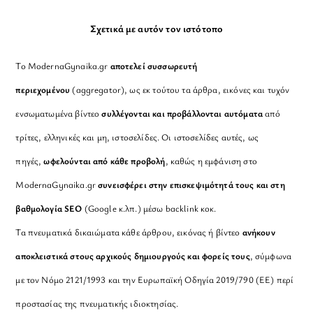
Σχετικά με αυτόν τον ιστότοπο
Το ModernaGynaika.gr
αποτελεί συσσωρευτή
περιεχομένου
(aggregator), ως εκ τούτου τα άρθρα, εικόνες και τυχόν
ενσωματωμένα βίντεο
συλλέγονται και προβάλλονται αυτόματα
από
τρίτες, ελληνικές και μη, ιστοσελίδες. Οι ιστοσελίδες αυτές, ως
πηγές,
ωφελούνται από κάθε προβολή
, καθώς η εμφάνιση στο
ModernaGynaika.gr
συνεισφέρει στην επισκεψιμότητά τους και στη
βαθμολογία SEO
(Google κ.λπ.) μέσω backlink κοκ.
Τα πνευματικά δικαιώματα κάθε άρθρου, εικόνας ή βίντεο
ανήκουν
αποκλειστικά στους αρχικούς δημιουργούς και φορείς τους
, σύμφωνα
με τον Νόμο 2121/1993 και την Ευρωπαϊκή Οδηγία 2019/790 (ΕΕ) περί
προστασίας της πνευματικής ιδιοκτησίας.