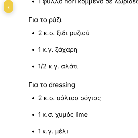
1 φύλλο nori κομμένο σε λωρίδες
‹
Για το ρύζι
2 κ.σ. ξίδι ρυζιού
1 κ.γ. ζάχαρη
1/2 κ.γ. αλάτι
Για το dressing
2 κ.σ. σάλτσα σόγιας
1 κ.σ. χυμός lime
1 κ.γ. μέλι