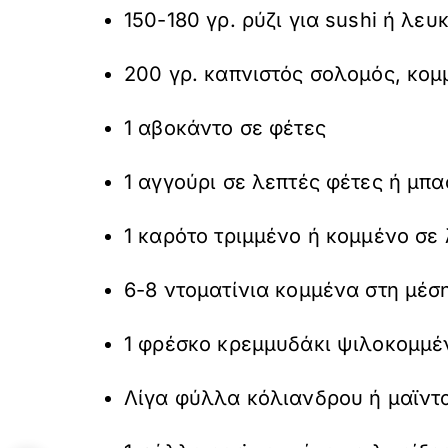
150-180 γρ. ρύζι για sushi ή λευ
200 γρ. καπνιστός σολομός, κομ
1 αβοκάντο σε φέτες
1 αγγούρι σε λεπτές φέτες ή μπ
1 καρότο τριμμένο ή κομμένο σε 
6-8 ντοματίνια κομμένα στη μέσ
1 φρέσκο κρεμμυδάκι ψιλοκομμέ
Λίγα φύλλα κόλιανδρου ή μαϊντα