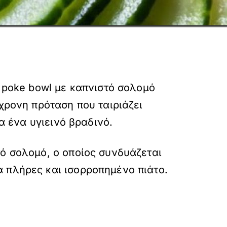
ο poke bowl με καπνιστό σολομό
χρονη πρόταση που ταιριάζει
α ένα υγιεινό βραδινό.
τό σολομό, ο οποίος συνδυάζεται
 πλήρες και ισορροπημένο πιάτο.