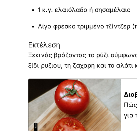
1 κ.γ. ελαιόλαδο ή σησαμέλαιο
Λίγο φρέσκο τριμμένο τζίντζερ (
Εκτέλεση
Ξεκινάς βράζοντας το ρύζι σύμφωνα 
ξίδι ρυζιού, τη ζάχαρη και το αλάτ
Δια
Πώς 
για