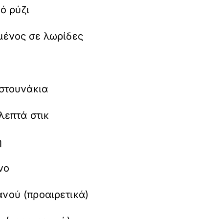
κό ρύζι
μένος σε λωρίδες
αστουνάκια
λεπτά στικ
η
νο
νού (προαιρετικά)