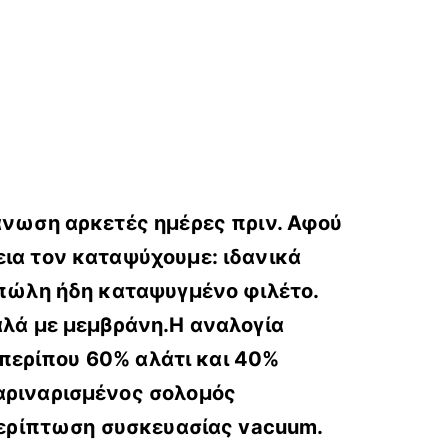
γάνωση αρκετές ημέρες πριν. Αφού
εια τον καταψύχουμε: ιδανικά
οπώλη ήδη καταψυγμένο φιλέτο.
αλά με μεμβράνη.Η αναλογία
ι περίπου 60% αλάτι και 40%
μαριναρισμένος σολομός
 περίπτωση συσκευασίας vacuum.