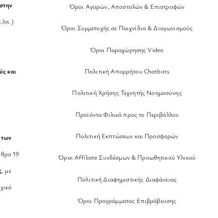
στην
Όροι Αγορών, Αποστολών & Επιστροφών
.λπ.)
Όροι Συμμετοχής σε Παιχνίδια & Διαγωνισμούς
Όροι Παραχώρησης Video
Πολιτική Απορρήτου Chatbots
ύς και
Πολιτική Χρήσης Τεχνητής Νοημοσύνης
Προϊόντα Φιλικά προς το Περιβάλλον
Πολιτική Εκπτώσεων και Προσφορών
 των
θρο 19
Όροι Affiliate Συνδέσμων & Προωθητικού Υλικού
ς
, με
Πολιτική Διαφημιστικής Διαφάνειας
χικό
Όροι Προγράμματος Επιβράβευσης