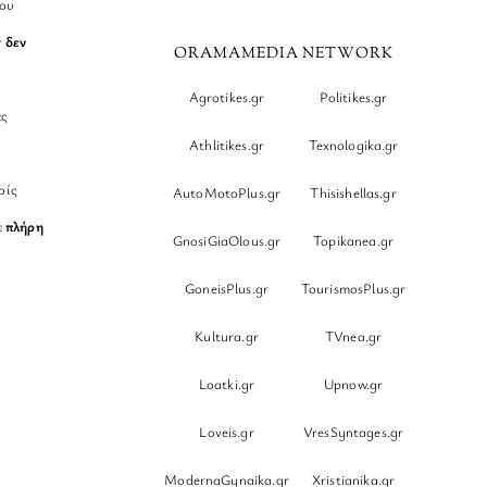
νου
r
δεν
ORAMAMEDIA NETWORK
Agrotikes.gr
Politikes.gr
ες
Athlitikes.gr
Texnologika.gr
ρίς
AutoMotoPlus.gr
Thisishellas.gr
ε
πλήρη
GnosiGiaOlous.gr
Topikanea.gr
GoneisPlus.gr
TourismosPlus.gr
Kultura.gr
TVnea.gr
Loatki.gr
Upnow.gr
Loveis.gr
VresSyntages.gr
ModernaGynaika.gr
Xristianika.gr