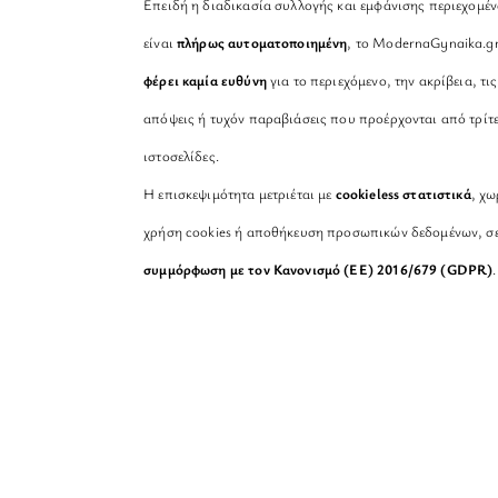
Επειδή η διαδικασία συλλογής και εμφάνισης περιεχομέ
είναι
πλήρως αυτοματοποιημένη
, το ModernaGynaika.g
φέρει καμία ευθύνη
για το περιεχόμενο, την ακρίβεια, τις
απόψεις ή τυχόν παραβιάσεις που προέρχονται από τρίτ
ιστοσελίδες.
Η επισκεψιμότητα μετριέται με
cookieless στατιστικά
, χω
χρήση cookies ή αποθήκευση προσωπικών δεδομένων, σ
συμμόρφωση με τον Κανονισμό (ΕΕ) 2016/679 (GDPR)
.