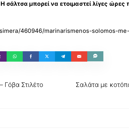
Η σάλτσα μπορεί να ετοιμαστεί λίγες ώρες π
axo-simera/460946/marinarismenos-solomos-me-
– Γόβα Στιλέτο
Σαλάτα με κοτόπο