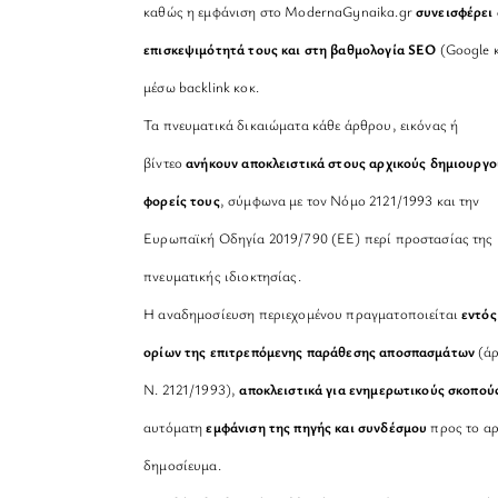
καθώς η εμφάνιση στο ModernaGynaika.gr
συνεισφέρει 
επισκεψιμότητά τους και στη βαθμολογία SEO
(Google κ
μέσω backlink κοκ.
Τα πνευματικά δικαιώματα κάθε άρθρου, εικόνας ή
βίντεο
ανήκουν αποκλειστικά στους αρχικούς δημιουργο
φορείς τους
, σύμφωνα με τον Νόμο 2121/1993 και την
Ευρωπαϊκή Οδηγία 2019/790 (ΕΕ) περί προστασίας της
πνευματικής ιδιοκτησίας.
Η αναδημοσίευση περιεχομένου πραγματοποιείται
εντός
ορίων της επιτρεπόμενης παράθεσης αποσπασμάτων
(άρ
Ν. 2121/1993),
αποκλειστικά για ενημερωτικούς σκοπού
αυτόματη
εμφάνιση της πηγής και συνδέσμου
προς το αρ
δημοσίευμα.