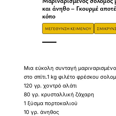
Μαριναρισμένος σολομός 
και άνηθο – Γκουρμέ αποτ
κόπο
ΜΕΓΕΘΥΝΣΗ ΚΕΙΜΕΝΟΥ
ΣΜΙΚΡΥΝ
Μια εύκολη συνταγή μαριναρισμένο
στο σπίτι.1 kg φιλέτο φρέσκου σολ
120 γρ. χοντρό αλάτι
80 γρ. κρυσταλλική ζάχαρη
1 ξύσμα πορτοκαλιού
10 γρ. άνηθος