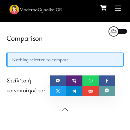
Cart
Skip
Me
to
content
Comparison
Nothing selected to compare.
Back
To
Top