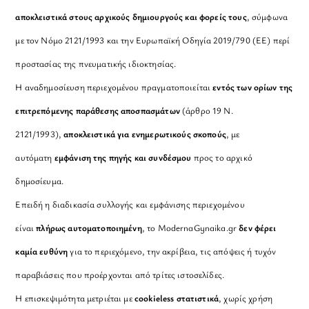
αποκλειστικά στους αρχικούς δημιουργούς και φορείς τους
, σύμφωνα
με τον Νόμο 2121/1993 και την Ευρωπαϊκή Οδηγία 2019/790 (ΕΕ) περί
προστασίας της πνευματικής ιδιοκτησίας.
Η αναδημοσίευση περιεχομένου πραγματοποιείται
εντός των ορίων της
επιτρεπόμενης παράθεσης αποσπασμάτων
(άρθρο 19 Ν.
2121/1993),
αποκλειστικά για ενημερωτικούς σκοπούς
, με
αυτόματη
εμφάνιση της πηγής και συνδέσμου
προς το αρχικό
δημοσίευμα.
Επειδή η διαδικασία συλλογής και εμφάνισης περιεχομένου
είναι
πλήρως αυτοματοποιημένη
, το ModernaGynaika.gr
δεν φέρει
καμία ευθύνη
για το περιεχόμενο, την ακρίβεια, τις απόψεις ή τυχόν
παραβιάσεις που προέρχονται από τρίτες ιστοσελίδες.
Η επισκεψιμότητα μετριέται με
cookieless στατιστικά
, χωρίς χρήση