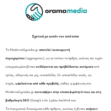
Σχετικά με αυτόν τον ιστότοπο
Το ModernaGynaika.gr
αποτελεί συσσωρευτή
περιεχομένου
(aggregator), ως εκ τούτου τα άρθρα, εικόνες και τυχόν
ενσωματωμένα βίντεο
συλλέγονται και προβάλλονται αυτόματα
από
τρίτες, ελληνικές και μη, ιστοσελίδες. Οι ιστοσελίδες αυτές, ως
πηγές,
ωφελούνται από κάθε προβολή
, καθώς η εμφάνιση στο
ModernaGynaika.gr
συνεισφέρει στην επισκεψιμότητά τους και στη
βαθμολογία SEO
(Google κ.λπ.) μέσω backlink κοκ.
Τα πνευματικά δικαιώματα κάθε άρθρου, εικόνας ή βίντεο
ανήκουν