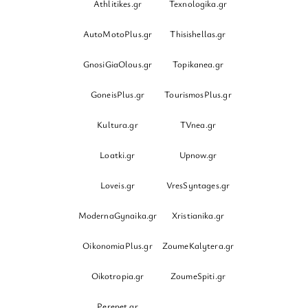
Athlitikes.gr
Texnologika.gr
AutoMotoPlus.gr
Thisishellas.gr
GnosiGiaOlous.gr
Topikanea.gr
GoneisPlus.gr
TourismosPlus.gr
Kultura.gr
TVnea.gr
Loatki.gr
Upnow.gr
Loveis.gr
VresSyntages.gr
ModernaGynaika.gr
Xristianika.gr
OikonomiaPlus.gr
ZoumeKalytera.gr
Oikotropia.gr
ZoumeSpiti.gr
Perepet.gr